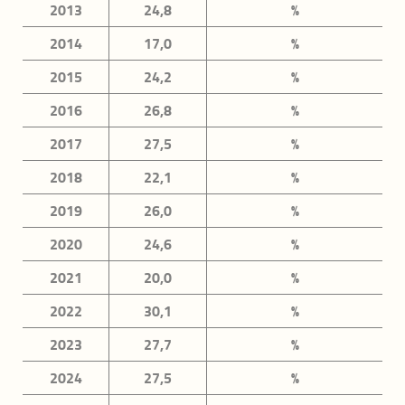
2013
24,8
%
riferiti alla Provincia di Modena (BesT)
2014
17,0
%
Dominio Salute
2015
24,2
%
Dominio Istruzione e formazione
2016
26,8
%
Dominio Lavoro e conciliazione dei tempi di vita
2017
27,5
%
Dominio Benessere economico
2018
22,1
%
Dominio Relazioni sociali
2019
26,0
%
Dominio Politica e istituzioni
2020
24,6
%
Dominio Sicurezza
2021
20,0
%
Dominio Paesaggio e patrimonio culturale
2022
30,1
%
Dominio Ambiente
2023
27,7
%
2024
27,5
%
Lista completa