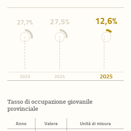
Famiglie
12,6%
27,5%
27,7%
Anziani
Giovani
Immigrazione
Benessere economico
Imprese
2025
2023
2024
Occupazione e lavoro
Innovazione
Tasso di occupazione giovanile
provinciale
Lista completa
Anno
Valore
Unità di misura
Indicatori di Benessere equo e sostenibile