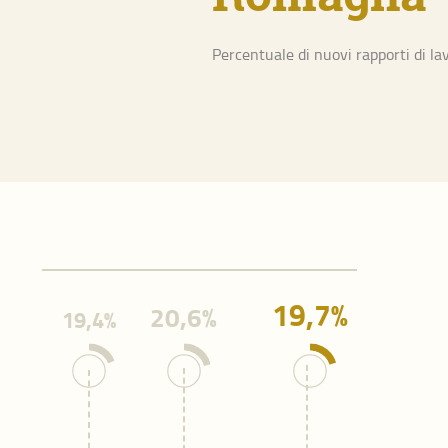
Percentuale di nuovi rapporti di la
Indicatori di
Popolazione e ter
Giovani
Imprese
Lista completa
19,7%
20,6%
19,4%
Indicatori di
di Modena (