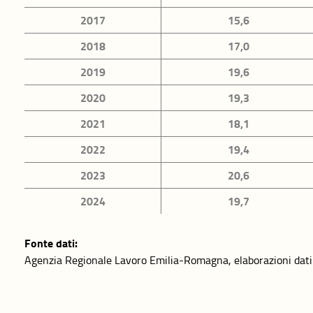
Dominio Istruzione e
Dominio La
2017
15,6
formazione
conciliazio
2018
17,0
di vita
2019
19,6
ere
Dominio Relazioni
Dominio Pol
2020
19,3
sociali
istituzioni
2021
18,1
za
Dominio Paesaggio e
Dominio Am
2022
19,4
patrimonio culturale
2023
20,6
2024
19,7
Fonte dati:
Agenzia Regionale Lavoro Emilia-Romagna, elaborazioni dati