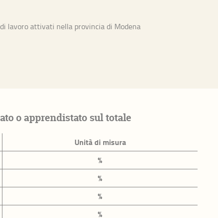
di lavoro attivati nella provincia di Modena
economico
e
to o apprendistato sul totale
Unità di misura
%
%
la Provincia
%
%