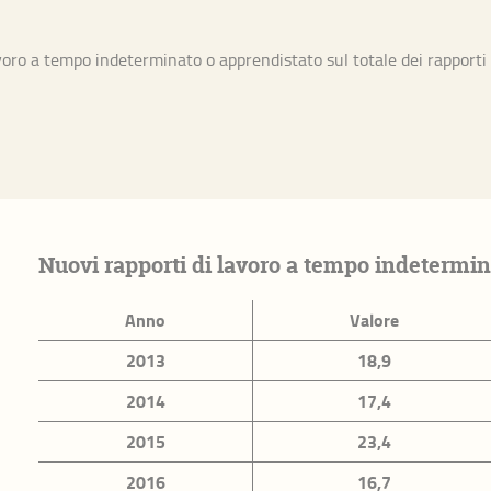
voro a tempo indeterminato o apprendistato sul totale dei rapporti 
 contesto
ritorio
Famiglie
Anziani
Immigrazione
Benessere 
Occupazione e lavoro
Innovazion
Nuovi rapporti di lavoro a tempo indetermina
Anno
Valore
2013
18,9
2014
17,4
 Benessere equo e sostenibile riferiti al
2015
23,4
BesT)
2016
16,7