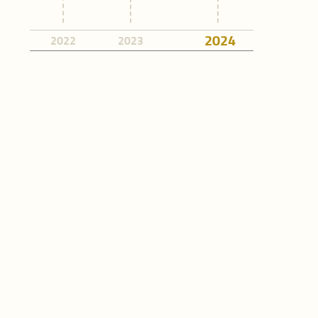
Dominio Salute
2024
2022
2023
Dominio Beness
economico
Dominio Sicurez
Lista completa