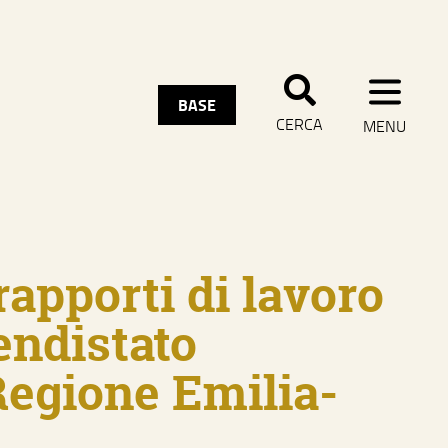
CHIUDI MENU
BASE
CERCA
MENU
rapporti di lavoro
endistato
Regione Emilia-