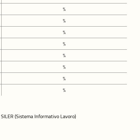
voro e
%
ne dei tempi
%
%
itica e
%
%
biente
%
%
%
 SILER (Sistema Informativo Lavoro)