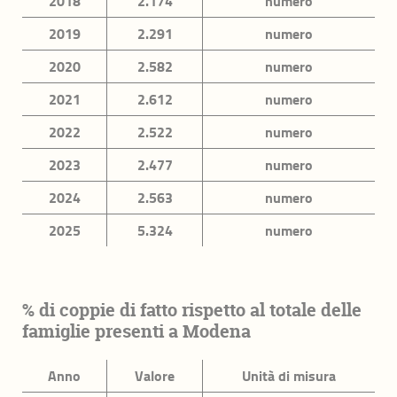
2018
2.174
numero
Lista completa
2019
2.291
numero
2020
2.582
numero
Indicatori di Benessere equo e sostenibile
riferiti alla Provincia di Modena (BesT)
2021
2.612
numero
Dominio Salute
2022
2.522
numero
Dominio Istruzione e formazione
2023
2.477
numero
2024
2.563
numero
Dominio Lavoro e conciliazione dei tempi di vita
2025
5.324
numero
Dominio Benessere economico
Dominio Relazioni sociali
Dominio Politica e istituzioni
% di coppie di fatto rispetto al totale delle
famiglie presenti a Modena
Dominio Sicurezza
Dominio Paesaggio e patrimonio culturale
Anno
Valore
Unità di misura