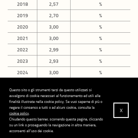
Dominio Ambiente
2018
2,57
%
2019
2,70
%
Lista completa
2020
3,00
%
2021
3,00
%
2022
2,99
%
2023
2,93
%
2024
3,00
%
2025
6,24
%
Questo sito o gli strumenti terzi da questo utilizzati si
avvalgono di cookie necessari al funzionamento ed utili alle
finalità illustrate nella cookie policy. Se vuoi saperne di più o
negare il consenso a tutti o ad alcuni cookie, consulta la
X
cookie policy
.
Chiudendo questo banner, scorrendo questa pagina, cliccando
su un link o proseguendo la navigazione in altra maniera,
PRIVACY POLICY
COOKIE POLICY
SITEMAP
COPYRIGHT
acconsenti all’uso dei cookie.