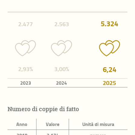
Indicatori di contesto
5.324
2.477
2.563
Popolazione e territorio
Famiglie
Anziani
Giovani
6,24
2,93%
3,00%
Immigrazione
2025
2023
2024
Benessere economico
Imprese
Numero di coppie di fatto
Occupazione e lavoro
Innovazione
Anno
Valore
Unità di misura