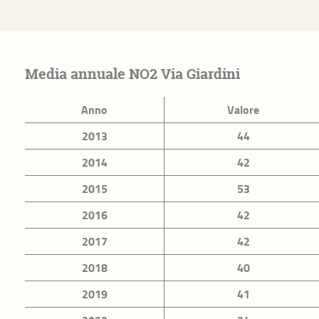
 contesto
ritorio
Famiglie
Anziani
Media annuale NO2 Via Giardini
Immigrazione
Benessere 
Anno
Valore
Occupazione e lavoro
Innovazion
2013
44
2014
42
2015
53
2016
42
 Benessere equo e sostenibile riferiti al
2017
42
BesT)
2018
40
Dominio Istruzione e
Dominio La
2019
41
formazione
conciliazio