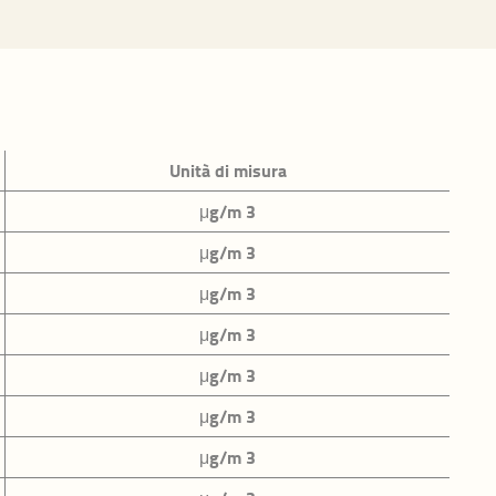
economico
Unità di misura
e
μg/m 3
μg/m 3
μg/m 3
μg/m 3
la Provincia
μg/m 3
μg/m 3
voro e
μg/m 3
ne dei tempi