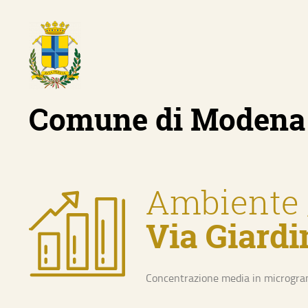
Comune di Modena
Ambiente
Via Giardi
Home
Concentrazione media in microgramm