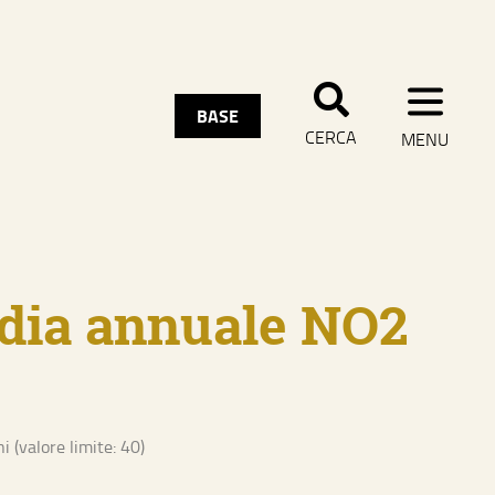
CHIUDI MENU
BASE
CERCA
MENU
dia annuale NO2
 (valore limite: 40)